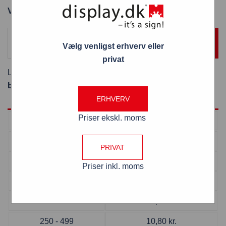
Varenummer: WBC93
TILFØJ TIL KURV
Vælg venligst erhverv eller
privat
Levering:
Er på lager og leveres næste hverdag ved
bestilling inden kl. 13:00
ERHVERV
Priser ekskl. moms
Antal
Pris pr. stk
1 - 9
13,15
kr.
PRIVAT
10 - 49
12,65
kr.
Priser inkl. moms
50 - 124
11,85
kr.
125 - 249
11,35
kr.
250 - 499
10,80
kr.