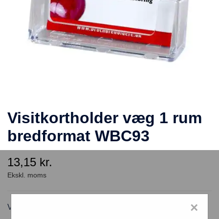
Visitkortholder væg 1 rum
bredformat WBC93
13,15
kr.
×
Visitkortholder 1 rum, væg