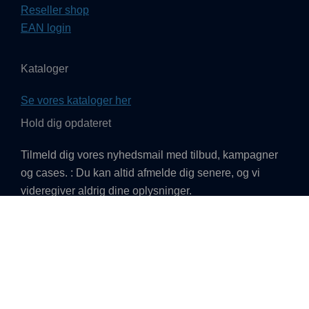
Reseller shop
EAN login
Kataloger
Se vores kataloger her
Hold dig opdateret
Tilmeld dig vores nyhedsmail med tilbud, kampagner
og cases. : Du kan altid afmelde dig senere, og vi
videregiver aldrig dine oplysninger.
TILMELD