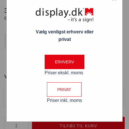
3.998,00
kr.
Vælg venligst erhverv eller
Gratis fragt
privat
Fordi varen koster over 800 kr. ekskl. moms
Whiteboard PROFESSIONEL fold-ud 120×90 cm
ERHVERV
med én låge
Priser ekskl. moms
Varenummer: 720/D1
Størrelse
PRIVAT
120 x 90 cm
Priser inkl. moms
TILFØJ TIL KURV