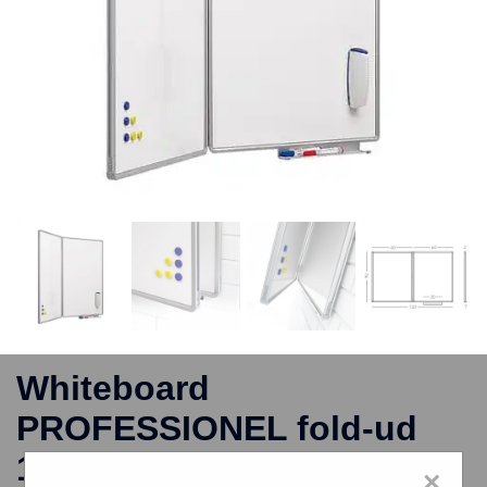
Whiteboard
PROFESSIONEL fold-ud
120×90 cm med én låge
×