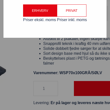
Gratis fragt
ERHVERV
PRIVAT
Fordi varen koster over 800 kr. ekskl. moms
Priser ekskl. moms
Priser inkl. moms
Wind-Sign Pro 70×100 – Gadeskilt
Aluskilt til 2 plakater, ingen skarpe kan
Snapprofil teknik i kraftig 40 mm udførse
Solide dobbelt fjedre sørger for at skil
Sort design base med hjul så du ikke skal
Beskyttelses plast i PETG og tætningsl
falmer
Varenummer: WSP70x100GRÅ/SØLV
Levering:
Er på lager og leveres næste hve