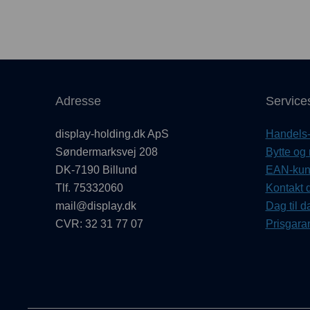
Adresse
Service
display-holding.dk ApS
Handels- 
Søndermarksvej 208
Bytte og 
DK-7190 Billund
EAN-kund
Tlf. 75332060
Kontakt d
mail@display.dk
Dag til d
CVR: 32 31 77 07
Prisgaran