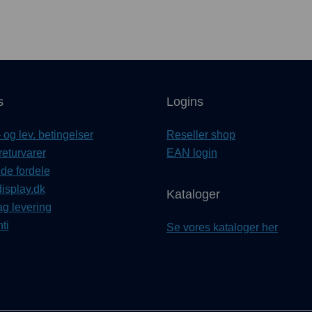
s
Logins
og lev. betingelser
Reseller shop
returvarer
EAN login
e fordele
isplay.dk
Kataloger
ag levering
ti
Se vores kataloger her