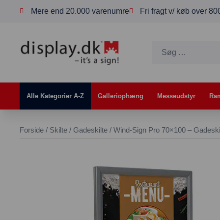
Mere end 20.000 varenumre
Fri fragt v/ køb over 8
Alle Kategorier A-Z
Galleriophæng
Messeudstyr
Ra
Forside
/
Skilte
/
Gadeskilte
/ Wind-Sign Pro 70×100 – Gadeski