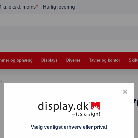
00 kr. ekskl. moms
Hurtig levering
mmer og ophæng
Displays
Diverse
Tavler og kontor
Skilt
lt
×
Wind-Sign Pro 7
1.645,00
kr.
Vælg venligst erhverv eller privat