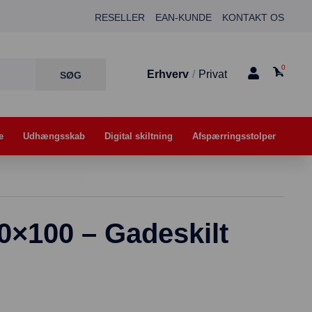
RESELLER
EAN-KUNDE
KONTAKT OS
0
Erhverv
/
Privat
e
Udhængsskab
Digital skiltning
Afspærringsstolper
0×100 – Gadeskilt