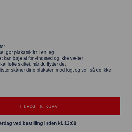
ter
l gør plakatskift til en leg
tet kan bøje af for vindstød og ikke vælter
 løfte skiltet, når du flytter det
ister skåner dine p
lakater imod fugt og sol, så de ikke
TILFØJ TIL KURV
rdag ved bestilling inden kl. 13:00