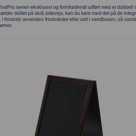
dPro serien eksklusivt og formfuldendt udført med et dobbelt s
 du hælder skiltet på skrå sidevejs, kan du køre med det på de int
st. I frostvejr anvendes frostvæske eller salt i vandbasen, så vande
ørner.