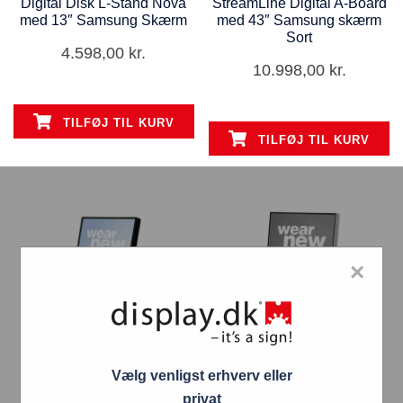
Digital Disk L-Stand Nova
StreamLine Digital A-Board
med 13″ Samsung Skærm
med 43″ Samsung skærm
Sort
4.598,00
kr.
10.998,00
kr.
TILFØJ TIL KURV
TILFØJ TIL KURV
×
Vælg venligst erhverv eller
privat