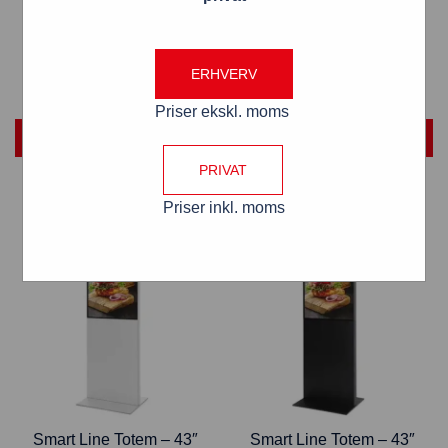
Smart Line A-Board – 43″
Smart Line A-Board – 43″
Samsung Skærm – Sort
Samsung Skærm – Hvid
12.498,00
kr.
12.563,00
kr.
ERHVERV
Priser ekskl. moms
TILFØJ TIL KURV
TILFØJ TIL KURV
PRIVAT
Priser inkl. moms
Smart Line Totem – 43″
Smart Line Totem – 43″