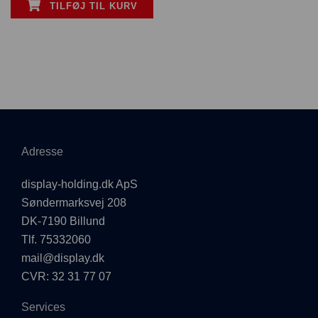
TILFØJ TIL KURV
Adresse
display-holding.dk ApS
Søndermarksvej 208
DK-7190 Billund
Tlf. 75332060
mail@display.dk
CVR: 32 31 77 07
Services