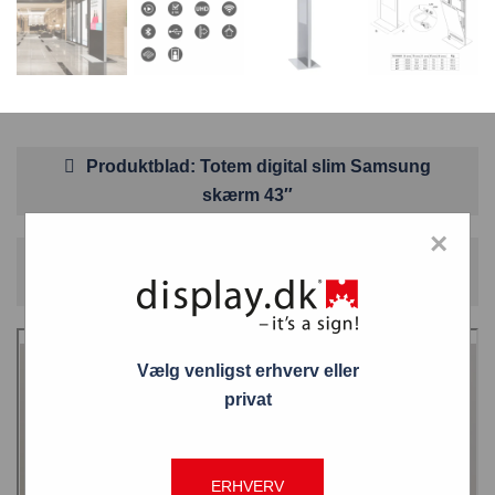
Produktblad: Totem digital slim Samsung
skærm 43″
×
Produktspecifikationer Crystal UHD Signage
QMC
Vælg venligst erhverv eller
privat
ERHVERV