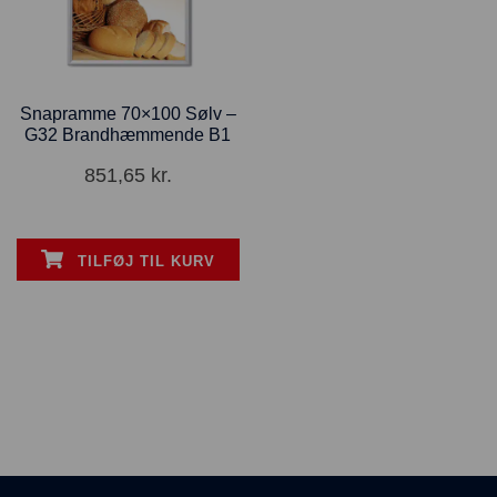
Snapramme 70×100 Sølv –
G32 Brandhæmmende B1
851,65
kr.
TILFØJ TIL KURV