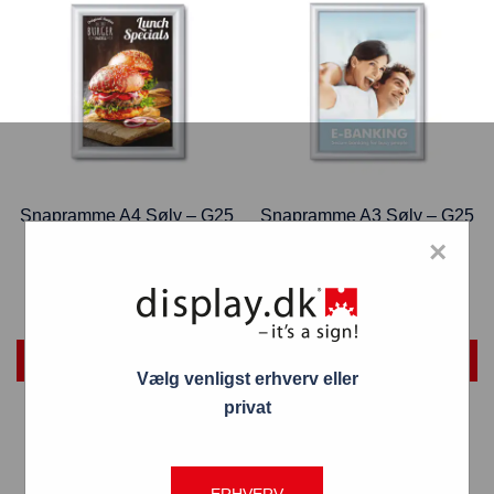
Snapramme A4 Sølv – G25
Snapramme A3 Sølv – G25
Brandhæmmende B1
Brandhæmmende B1
×
104,65
kr.
275,00
kr.
TILFØJ TIL KURV
TILFØJ TIL KURV
Vælg venligst erhverv eller
privat