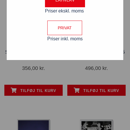
ERHVERV
Priser ekskl. moms
PRIVAT
Priser inkl. moms
Snapramme A2 Sølv – G25
Snapramme A1 Sølv – G25
Brandhæmmende B1
Brandhæmmende B1
356,00
kr.
496,00
kr.
TILFØJ TIL KURV
TILFØJ TIL KURV