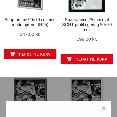
Snapramme 50×70 cm med
Snapramme 25 mm mat
runde hjørner (R25)
SORT profil i gering 50×70
cm
147,00
kr.
199,00
kr.
TILFØJ TIL KURV
TILFØJ TIL KURV
×