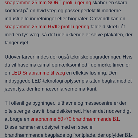
snapramme 25 mm SORT profil i gering
skaber en skarp
kontrast på en hvid væg og passer perfekt til moderne,
industrielle indretninger eller biografer. Omvendt kan en
snapramme 25 mm HVID profil i gering
falde diskret i ét
med en lys væg, så det udelukkende er selve plakaten, der
fanger øjet.
Udover farver findes der også tekniske opgraderinger. Hvis
du vil have maksimal opmærksomhed i de mørke timer, er
en
LED Snapramme til væg
en effektiv løsning. Den
indbyggede LED-teknologi oplyser plakaten bagfra med et
jævnt lys, der fremhæver farverne markant.
Til offentlige bygninger, lufthavne og messecentre er der
ofte strenge krav til brandsikkerhed. Her er det nødvendigt
at bruge en
snapramme 50×70 brandhæmmende B1
.
Disse rammer er udstyret med en speciel
brandhæmmende bagplade og frontplade, der opfylder B1-