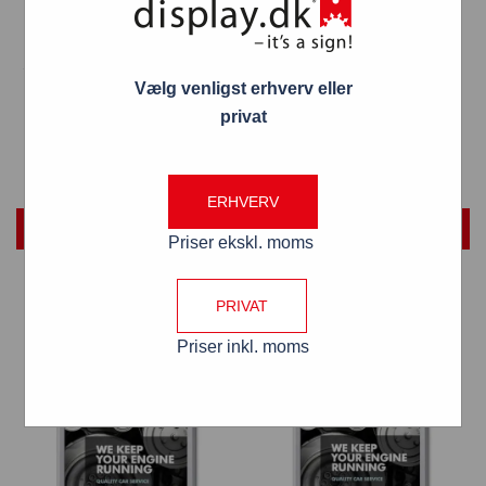
Snapramme 25 mm SORT
Snapramme 25 mm HVID
profil i gering – 50 cm x 70
profil i gering – 50 cm x 70
Vælg venligst erhverv eller
cm – Aluminium
cm – Aluminium
privat
199,00
kr.
199,00
kr.
ERHVERV
TILFØJ TIL KURV
TILFØJ TIL KURV
Priser ekskl. moms
PRIVAT
Priser inkl. moms