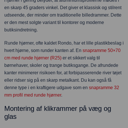
Hjørner i gering betyder, at aluminiumsprofilerne mødes i
en skarp 45 graders vinkel. Det giver et klassisk og stilrent
udseende, der minder om traditionelle billedrammer. Dette
er den mest solgte variant til kontorer og moderne
butiksindretning.
Runde hjørner, ofte kaldet Rondo, har et lille plastikbeslag i
hvert hjørne, som runder kanten af. En
snapramme 50×70
cm med runde hjørner (R25)
er et sikkert valg til
børnehaver, skoler og trange butiksgange. De afrundede
kanter minimerer risikoen for, at forbipasserende river tøjet
eller ridser sig på en skarp metalkant. Du kan også få
denne type i en kraftigere udgave som en
snapramme 32
mm profil med runde hjørner
.
Montering af klikrammer på væg og
glas