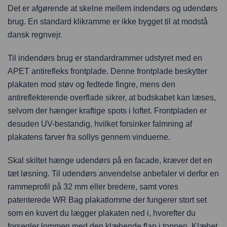
Det er afgørende at skelne mellem indendørs og udendørs
brug. En standard klikramme er ikke bygget til at modstå
dansk regnvejr.
Til indendørs brug er standardrammer udstyret med en
APET antirefleks frontplade. Denne frontplade beskytter
plakaten mod støv og fedtede fingre, mens den
antireflekterende overflade sikrer, at budskabet kan læses,
selvom der hænger kraftige spots i loftet. Frontpladen er
desuden UV-bestandig, hvilket forsinker falmning af
plakatens farver fra sollys gennem vinduerne.
Skal skiltet hænge udendørs på en facade, kræver det en
tæt løsning. Til udendørs anvendelse anbefaler vi derfor en
rammeprofil på 32 mm eller bredere, samt vores
patenterede WR Bag plakatlomme der fungerer stort set
som en kuvert du lægger plakaten ned i, hvorefter du
forsegler lommen med den klæbende flap i toppen. Klæbet