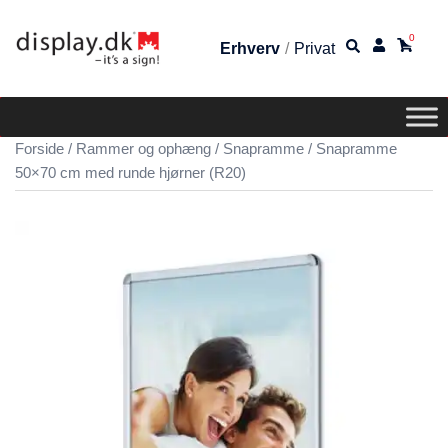
0
Erhverv
/
Privat
Forside
/
Rammer og ophæng
/
Snapramme
/ Snapramme
50×70 cm med runde hjørner (R20)