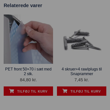
Relaterede varer
PET front 50×70 i sæt med
4 skruer+4 rawlplugs til
2 stk.
Snaprammer
84,80
kr.
7,45
kr.
TILFØJ TIL KURV
TILFØJ TIL KURV