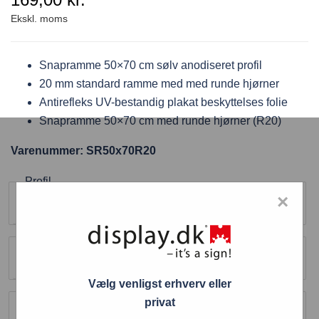
Snapramme 50×70 cm sølv anodiseret profil
20 mm standard ramme med med runde hjørner
Antirefleks UV-bestandig plakat beskyttelses folie
Snapramme 50×70 cm med runde hjørner (R20)
Varenummer: SR50x70R20
Profil
×
20 mm
Størrelse
500 x 700 mm
Vælg venligst erhverv eller
Farve
privat
Sølv