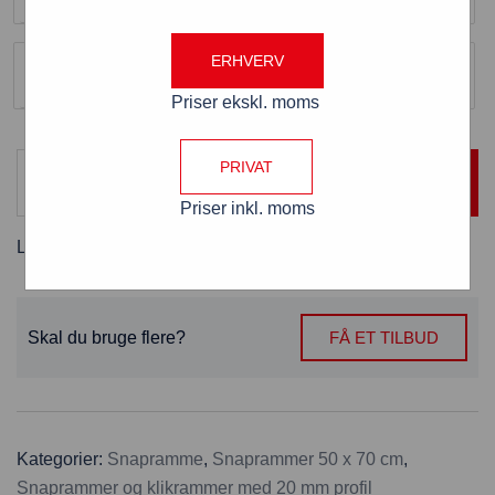
Hjørne
ERHVERV
Rund
Priser ekskl. moms
PRIVAT
TILFØJ TIL KURV
Priser inkl. moms
Levering:
2 - 3 hverdage
Skal du bruge flere?
FÅ ET TILBUD
Kategorier:
Snapramme
,
Snaprammer 50 x 70 cm
,
Snaprammer og klikrammer med 20 mm profil