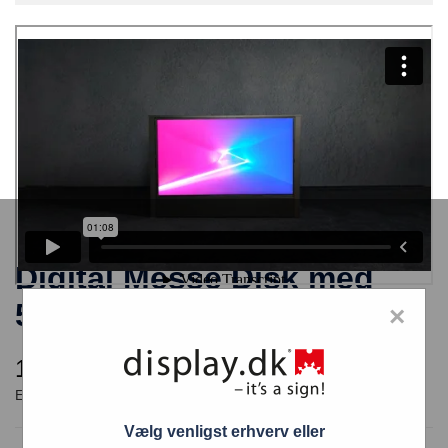
Digital Messe Disk med
55″ Samsung Skærm
×
11.979,00
kr.
Vælg venligst erhverv eller