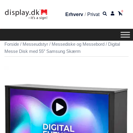
0
Erhverv
/
Privat
Forside
/
Messeudstyr
/
Messediske og Messebord
/ Digital
Messe Disk med 55″ Samsung Skærm