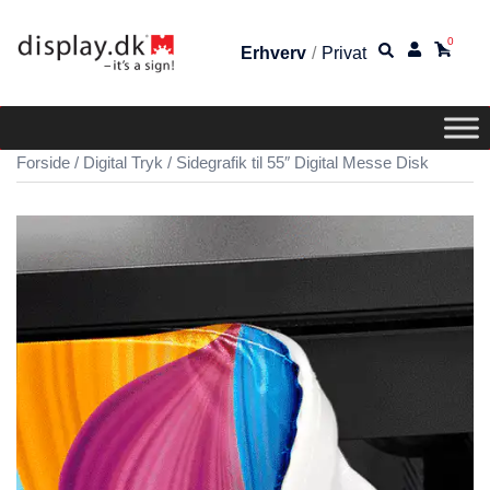
0
Erhverv
/
Privat
Forside
/
Digital Tryk
/ Sidegrafik til 55″ Digital Messe Disk