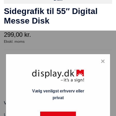
Sidegrafik til 55″ Digital
Messe Disk
299,00
kr.
Sidegrafik til 55″ Digital Messe Disk
×
Grafik til digital Futuro Disk
Blødt stof, 100% PES
Krøllefrit materiale, 230 g/m²
Farvesublimering – transfertryk
Vælg venligst erhverv eller
B1 brandklassificeret
privat
Varenummer: STFR400x900WP180
Upload tryk-klar fil (jpg, png, pdf)