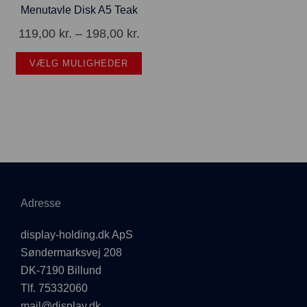
Menutavle Disk A5 Teak
119,00
kr.
–
198,00
kr.
VÆLG MULIGHEDER
Adresse
display-holding.dk ApS
Søndermarksvej 208
DK-7190 Billund
Tlf. 75332060
mail@display.dk