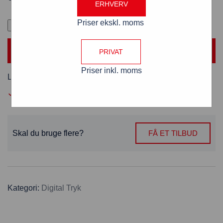
ERHVERV
Priser ekskl. moms
TILFØJ TIL KURV
PRIVAT
Priser inkl. moms
Levering:
8 hverdage fra godkendt trykfil
Gratis fil tjek
Skal du bruge flere?
FÅ ET TILBUD
Kategori:
Digital Tryk