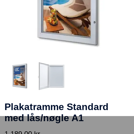
Plakatramme Standard
med lås/nøgle A1
1.189,00
kr.