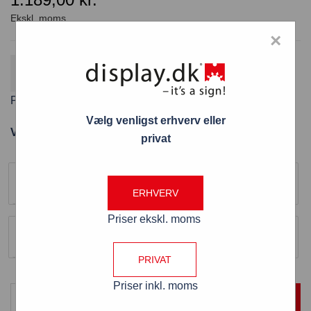
×
Gratis fragt
Fordi varen koster over 800 kr. ekskl. moms
Plakatramme Standard med lås/nøgle A1
Vælg venligst erhverv eller
Varenummer: PRMLA1STD
privat
Størrelse
A1 (594 x 841 mm)
ERHVERV
Farve
Priser ekskl. moms
Sølv
PRIVAT
Priser inkl. moms
TILFØJ TIL KURV