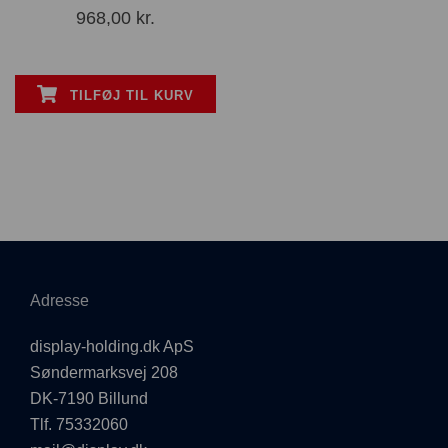
968,00
kr.
TILFØJ TIL KURV
Adresse
display-holding.dk ApS
Søndermarksvej 208
DK-7190 Billund
Tlf. 75332060