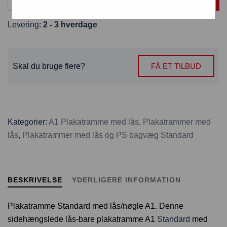
Levering:
2 - 3 hverdage
Skal du bruge flere?
FÅ ET TILBUD
Kategorier:
A1 Plakatramme med lås
,
Plakatrammer med
lås
,
Plakatrammer med lås og PS bagvæg Standard
BESKRIVELSE
YDERLIGERE INFORMATION
Plakatramme Standard med lås/nøgle A1. Denne
sidehængslede lås-bare plakatramme A1
Standard
med