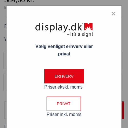
×
Plakatramme Standard med lås/nøgle A4
Varenummer: PRMLA4STD
Vælg venligst erhverv eller
Størrelse
privat
A4 ( 210 x 297 mm )
Farve
ERHVERV
Sølv
Priser ekskl. moms
PRIVAT
TILFØJ TIL KURV
Priser inkl. moms
Levering:
2 - 3 hverdage