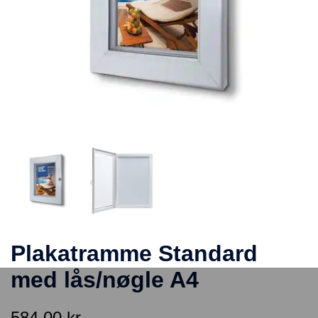
Plakatramme Standard
med lås/nøgle A4
584,00
kr.