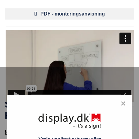
PDF - monteringsanvisning
Scritto® Glas whiteboard
×
hvid 90×60 cm
874,00
kr.