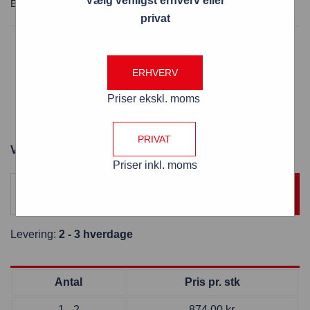
Vælg venligst erhverv eller
privat
Scritto® Glas whiteboard hvid 90×60 cm
Premium overflade glas whiteboard
ERHVERV
Let at skrive på og viske ren igen
Priser ekskl. moms
Penne bakken medfølger
Nem installation
PRIVAT
Varenummer: WBNGB90x60
Priser inkl. moms
TILFØJ TIL KURV
Levering:
2 - 3 hverdage
Antal
Pris pr. stk
1 - 2
874,00
kr.