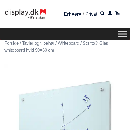
0
Erhverv
/
Privat
Forside
/
Tavler og tilbehør
/
Whiteboard
/ Scritto® Glas
whiteboard hvid 90×60 cm