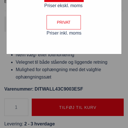
Priser ekskl. moms
Gratis fragt
PRIVAT
Fordi varen koster over 800 kr. ekskl. moms
Priser inkl. moms
Smart Line 43″ Samsung Skærm – Hvid
Elegant rammeløst design
Nem væg- eller loftmontering
Velegnet til både stående og liggende retning
Mulighed for ophængning med det valgfrie
ophængningssæt
Varenummer: DITWALL43C9003ESF
TILFØJ TIL KURV
Levering:
2 - 3 hverdage