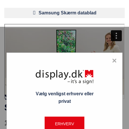
Samsung Skærm datablad
×
Vælg venligst erhverv eller
Smart Line 43″ Samsung
privat
Skærm – Hvid
10.888,00
kr.
ERHVERV