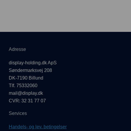
Adresse
display-holding.dk ApS
Søndermarksvej 208
DK-7190 Billund
Tlf. 75332060
mail@display.dk
CVR: 32 31 77 07
Services
Handels- og lev. betingelser