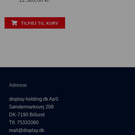
12.563,00
kr.
TILFØJ TIL KURV
Adresse
display-holding.dk ApS
Søndermarksvej 208
DK-7190 Billund
Tlf. 75332060
mail@display.dk