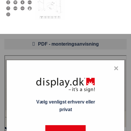
PDF - monteringsanvisning
×
Vælg venligst erhverv eller
privat
Smart Line Digital Totem