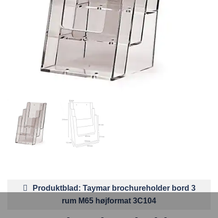
Produktblad: Taymar brochureholder bord 3
rum M65 højformat 3C104