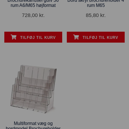
Brochurekarrusel gulv 36
Bord akryl brochureholder 4
rum A6/M65 højformat
rum M65
728,00
kr.
85,80
kr.
TILFØJ TIL KURV
TILFØJ TIL KURV
Multiformat væg og
bordmodel Brochureholder