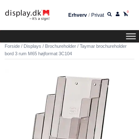
0
Erhverv
/
Privat
Forside
/
Displays
/
Brochureholder
/ Taymar brochureholder
bord 3 rum M65 højformat 3C104