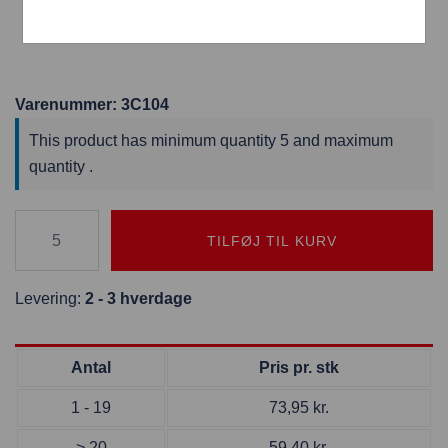
De opgivne priser er pr. 1 stk. brochurerholder
Varenummer: 3C104
This product has minimum quantity 5 and maximum
quantity .
TILFØJ TIL KURV
Levering:
2 - 3 hverdage
Antal
Pris pr. stk
1 - 19
73,95
kr.
> 20
59,40
kr.