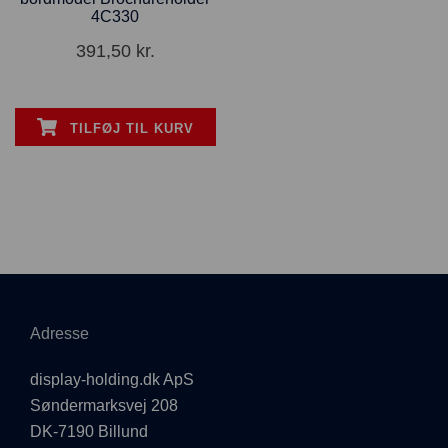
4C330
391,50
kr.
TILFØJ TIL KURV
Adresse
display-holding.dk ApS
Søndermarksvej 208
DK-7190 Billund