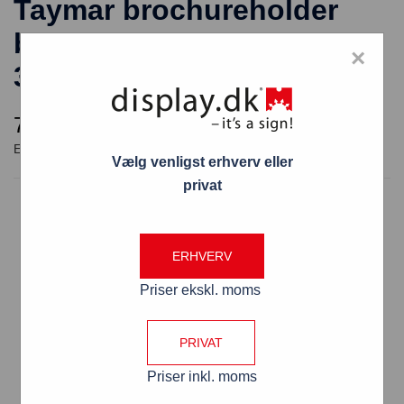
Taymar brochureholder
bord 3 rum M65 højformat
×
3C104
73,95
kr.
Vælg venligst erhverv eller
privat
Taymar brochureholder bord 3 rum M65 højformat
Brochurer placeres hhv. foran/bag hinanden og står i
de bagerste rum 31 mm højere end i rummet foran
ERHVERV
Fylddybden i hvert rum er 32 mm indvendig.
Priser ekskl. moms
Bredden i hvert rum er 104 mm indvendig
Holderens total højde 218 mm
PRIVAT
Udvendig bredde 109 mm
Udvendig dybde 112 mm
Priser inkl. moms
Antal pr. standardkarton 20 stk.