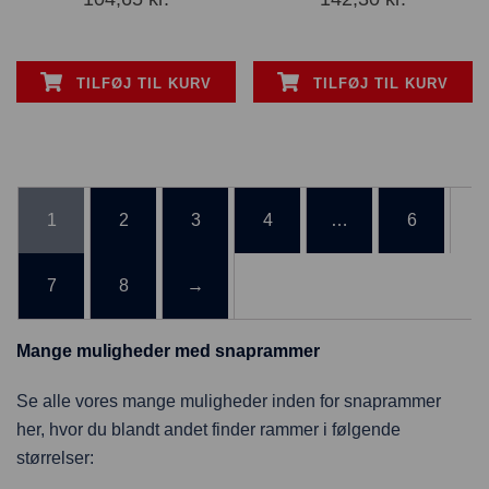
TILFØJ TIL KURV
TILFØJ TIL KURV
1
2
3
4
…
6
7
8
→
Mange muligheder med snaprammer
Se alle vores mange muligheder inden for snaprammer
her, hvor du blandt andet finder rammer i følgende
størrelser: