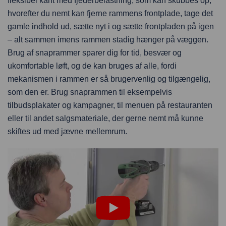
fleksibel kant med fjederbelastning, som kan skubbes op,
hvorefter du nemt kan fjerne rammens frontplade, tage det
gamle indhold ud, sætte nyt i og sætte frontpladen på igen
– alt sammen imens rammen stadig hænger på væggen.
Brug af snaprammer sparer dig for tid, besvær og
ukomfortable løft, og de kan bruges af alle, fordi
mekanismen i rammen er så brugervenlig og tilgængelig,
som den er. Brug snaprammen til eksempelvis
tilbudsplakater og kampagner, til menuen på restauranten
eller til andet salgsmateriale, der gerne nemt må kunne
skiftes ud med jævne mellemrum.