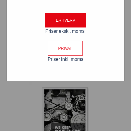
ERHVERV
Snaprammer SORT med 25 mm
Priser ekskl. moms
VÆLG MULIGHEDER
PRIVAT
Varianter: (8)
Priser inkl. moms
Attributer: (2)