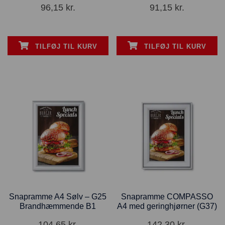
96,15
kr.
91,15
kr.
TILFØJ TIL KURV
TILFØJ TIL KURV
Snapramme A4 Sølv – G25
Snapramme COMPASSO
Brandhæmmende B1
A4 med geringhjørner (G37)
104,65
kr.
142,30
kr.